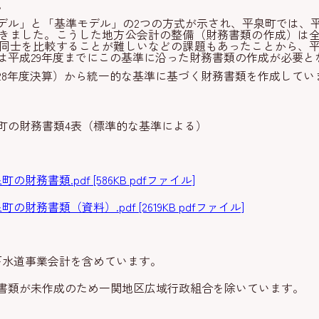
。
デル」と「基準モデル」の2つの方式が示され、平泉町では、平
きました。こうした地方公会計の整備（財務書類の作成）は
同士を比較することが難しいなどの課題もあったことから、平
は平成29年度までにこの基準に沿った財務書類の作成が必要と
成28年度決算）から統一的な基準に基づく財務書類を作成してい
の財務書類4表（標準的な基準による）
務書類.pdf [586KB pdfファイル]
務書類（資料）.pdf [2619KB pdfファイル]
道事業会計を含めています。
書類が未作成のため一関地区広域行政組合を除いています。