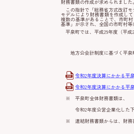
財務書類の作成が求められました
この指針で「総務省方式改訂モ
モデルにより財務書類を作成して
複数の基準があることで、市町村
基準」が示され、全国の市町村等
平泉町では、平成29年度（平
地方公会計制度に基づく平泉町
令和2年度決算にかかる平泉町の財
令和2年度決算にかかる平泉町の財
※ 平泉町全体財務書類は、
令和2年度公営企業化した下水
※ 連結財務書類からは、財務