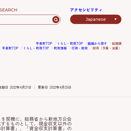
アクセシビリティ
SEARCH
平泉町TOP
くらし・町政TOP
組織から探す
総務課
平泉町TOP
くらし・町政TOP
町政情報
行政・財政
財政（予算・決算）
登録日
2022年4月21日
更新日
2022年4月25日
」を契機に、総務省から新地方公会
完するものとして、現金収支以外の
動計算書」、「資金収支計算書」の