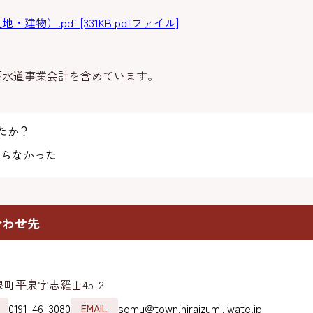
物）.pdf [331KB pdfファイル]
道事業会計を含めています。
たか？
らなかった
合わせ先
町平泉字志羅山45-2
0191-46-3080
somu@town.hiraizumi.iwate.jp
EMAIL