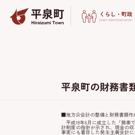
平泉町の財務書類
■
地方公会計の整備と財務書類作
平成18年6月に成立した「簡
計制度の指針が示され、現金の収
事実にも着目した発生主義会計に