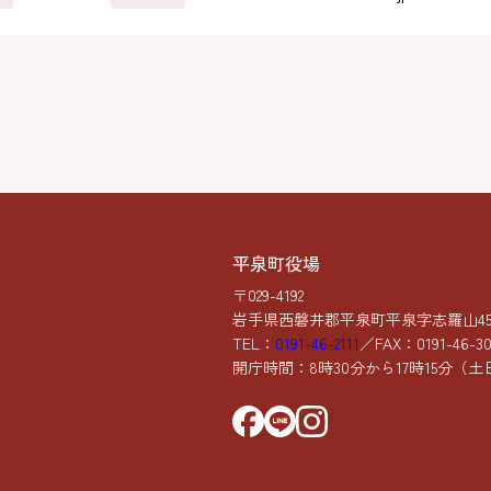
平泉町役場
〒029-4192
岩手県西磐井郡平泉町平泉字志羅山45-
TEL：
0191-46-2111
／FAX：0191-46-3
開庁時間：8時30分から17時15分
（土