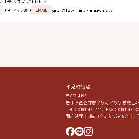
町平泉字志羅山45-2
0191-46-3080
gikai@town.hiraizumi.iwate.jp
EMAIL
平泉町役場
〒029-4192
岩手県西磐井郡平泉町平泉字志羅山45-
TEL：
0191-46-2111
／FAX：0191-46-3
開庁時間：8時30分から17時15分
（土