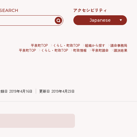
アクセシビリティ
SEARCH
平泉町TOP
くらし・町政TOP
組織から探す
議会事務局
平泉町TOP
くらし・町政TOP
町政情報
平泉町議会
議決結果
登録日
2019年4月16日
更新日
2019年4月23日