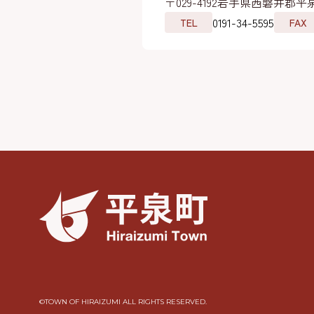
〒029-4192
岩手県西磐井郡平泉
0191-34-5595
TEL
FAX
©︎TOWN OF HIRAIZUMI ALL RIGHTS RESERVED.