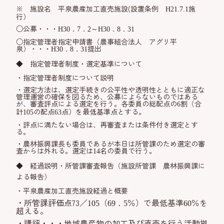
※ 施設名 平泉農産加工直売施設(設置条例
施
H21.7.1
行）
○公募・・・
H30．7．2
～H30．8．31
○指定管理者指定申請書（農事組合法人 アグリ平
泉）・・・
提出
H30．8．31
◆ 指定管理者制度・選定基準について
・指定管理者制度について説明
・選定方法は、選定手続きの公平性や透明性とともに適正な
管理運営の確保を図るため、公募によらないものではある
が、審査評点による選定を行う。各委員の総配点の
割（合
6
計
の配点
点）を最低基準点とする。
105
63
・評点に満たない場合は、再審査または条件付き選定とす
る。
・農林振興課長も委員であるが本日は所管課のため選定の審
査からは外れる。選定は
名の委員で行う。
14
◆
経過説明・所管課審査報告
（施設所管課 農林振興課に
よる報告）
・平泉農産加工直売施設経過と概要
・
所管課評価点73／
（
％）で最低基準
％を
105
69．5
60
超える。
・講評・・・
地域農産物の加工及び直売を行う活動拠