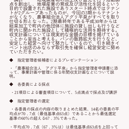
点を創出し、地場産業の育成及び活性化を図るという
目的で設置された施設でありスタート時点ではテナン
トが2グループあったものが、今回の3期からテナント
がなくなり、農事組合法人アグリ平泉がすべてを取り
仕切る形となった。2期最終年である平成
年からは
30
総菜加工で町内の他団体に施設の貸し出しも行うなど
町内に開かれた施設として積極的な活用を期待する。
収支計画については現実的な金額の目標を掲げている
ことから妥当と考える。パンの販路拡大を行うなど、
安定した経営へ向けて努力しているので、引き続きイ
ベント出店のみならず取引先を確保し経営安定に努め
ていただきたい。
◆
指定管理者候補者によるプレゼンテーション
・「農事組合法人 アグリ平泉」から指定管理者申請書に添
って、事業計画や管理に係る年間収支計画などについて説
明。
◆
各委員による採点
項目による審査項目について、
点満点で採点及び講評
・
21
5
◆
指定管理者の選定
・各委員の採点の内容の取りまとめた結果、
名の委員の平
14
均点が
点（最低基準点
点）であることから最低選定
70．7
63
基準の
％の超える
％であった。
60
67．3
・平均点
点（
％は）は最低基準点
点を上回って
70．7
67．3
63