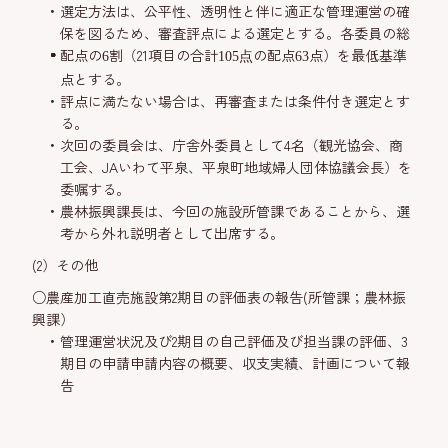
選定方法は、公平性、透明性と伴に適正な管理運営の確
保を図るため、審査評点による選定とする。各委員の総
配点の
割（21項目の合計
の配点
点）を最低基準
6
105点
63
点とする。
評点に満たない場合は、再審査または条件付き選定とす
る。
次回の委員会は、庁舎外委員として4名（観光協会、商
工会、JAいわて平泉、平泉町地域婦人団体協議会長）を
委嘱する。
農林振興課長は、今回の施設所管課であることから、選
考から外れ説明者として出席する。
(2）その他
○農産加工直売施設第2期目の評価表の報告(所管課；農林振
興課）
管理運営状況及び2期目の自己評価及び担当課の評価、3
期目の申請申請内容の概要、収支実績、計画について報
告