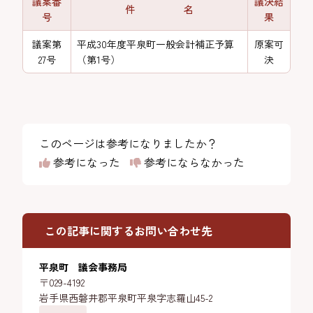
議案番
議決結
件 名
号
果
議案第
平成30年度平泉町一般会計補正予算
原案可
27号
（第1号）
決
このページは参考になりましたか？
参考になった
参考にならなかった
この記事に関するお問い合わせ先
平泉町 議会事務局
〒029-4192
岩手県西磐井郡平泉町平泉字志羅山45-2