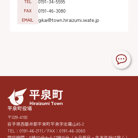
0191-34-5595
TEL
0191-46-3080
FAX
gikai@town.hiraizumi.iwate.jp
EMAIL
平泉町役場
〒029-4192
岩手県西磐井郡平泉町平泉字志羅山45-2
TEL：
0191-46-2111
／FAX：0191-46-3080
開庁時間：8時30分から17時15分
（土日祝日・年末年始は除く）