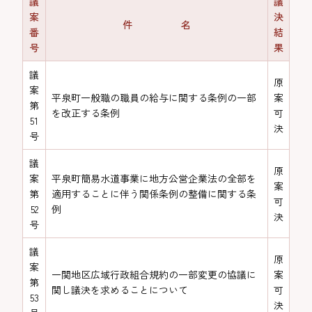
議
議
案
決
件 名
番
結
号
果
議
原
案
平泉町一般職の職員の給与に関する条例の一部
案
第
を改正する条例
可
51
決
号
議
原
案
平泉町簡易水道事業に地方公営企業法の全部を
案
第
適用することに伴う関係条例の整備に関する条
可
52
例
決
号
議
原
案
一関地区広域行政組合規約の一部変更の協議に
案
第
関し議決を求めることについて
可
53
決