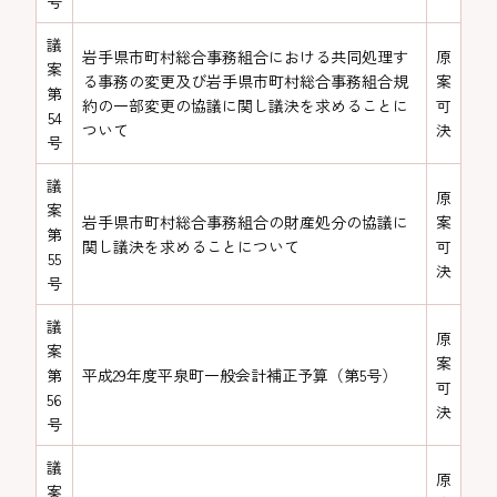
号
議
岩手県市町村総合事務組合における共同処理す
原
案
る事務の変更及び岩手県市町村総合事務組合規
案
第
約の一部変更の協議に関し議決を求めることに
可
54
ついて
決
号
議
原
案
岩手県市町村総合事務組合の財産処分の協議に
案
第
関し議決を求めることについて
可
55
決
号
議
原
案
案
第
平成29年度平泉町一般会計補正予算（第5号）
可
56
決
号
議
原
案