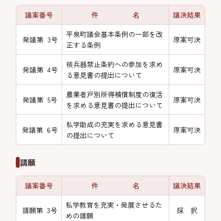
議案番号
件 名
議決結果
平泉町議会基本条例の一部を改
発議第 3号
原案可決
正する条例
核兵器禁止条約への参加を求め
発議第 4号
原案可決
る意見書の提出について
農業者戸別所得補償制度の復活
発議第 5号
原案可決
を求める意見書の提出について
私学助成の充実を求める意見書
発議第 6号
原案可決
の提出について
請願
議案番号
件 名
議決結果
私学教育を充実・発展させるた
請願第 3号
採 択
めの請願