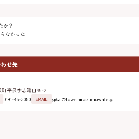
たか？
らなかった
合わせ先
町平泉字志羅山45-2
0191-46-3080
gikai@town.hiraizumi.iwate.jp
EMAIL