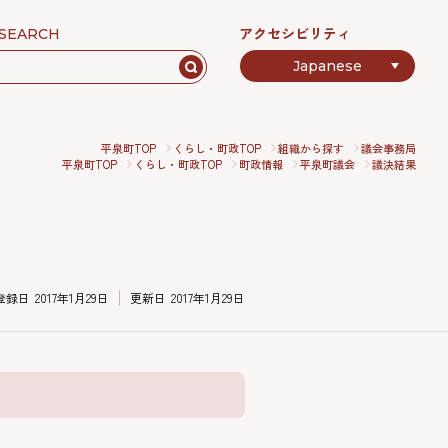
アクセシビリティ
SEARCH
平泉町TOP
くらし・町政TOP
組織から探す
議会事務局
平泉町TOP
くらし・町政TOP
町政情報
平泉町議会
議決結果
登録日
2017年1月29日
更新日
2017年1月29日