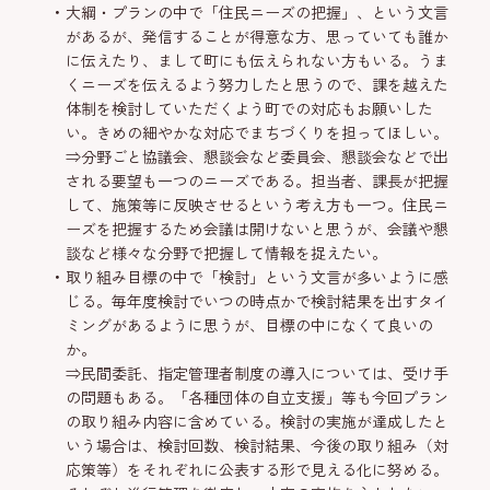
大綱・プランの中で「住民ニーズの把握」、という文言
があるが、発信することが得意な方、思っていても誰か
に伝えたり、まして町にも伝えられない方もいる。うま
くニーズを伝えるよう努力したと思うので、課を越えた
体制を検討していただくよう町での対応もお願いした
い。きめの細やかな対応でまちづくりを担ってほしい。
⇒分野ごと協議会、懇談会など委員会、懇談会などで出
される要望も一つのニーズである。担当者、課長が把握
して、施策等に反映させるという考え方も一つ。住民ニ
ーズを把握するため会議は開けないと思うが、会議や懇
談など様々な分野で把握して情報を捉えたい。
取り組み目標の中で「検討」という文言が多いように感
じる。毎年度検討でいつの時点かで検討結果を出すタイ
ミングがあるように思うが、目標の中になくて良いの
か。
⇒民間委託、指定管理者制度の導入については、受け手
の問題もある。「各種団体の自立支援」等も今回プラン
の取り組み内容に含めている。検討の実施が達成したと
いう場合は、検討回数、検討結果、今後の取り組み（対
応策等）をそれぞれに公表する形で見える化に努める。