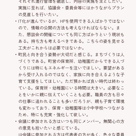
それぞれ進行管理を徹底し、内容の実施を主としたい。
実施に至れば、協議会・委員会等にはかりながらプラン
の見直しを行いたい。
IT化が進んでいるが、HPを使用できる人ばかりではない
ので、情報の公開の方法も考えなければならない。ま
た、懇談会の開催についても同じ方ばかりという現状も
ある。持ち方も考えるべきである。こちらの姿を見せる
工夫がこれからは必要ではないか。
町民と向き合う姿勢が大切だと感じる。まちづくりは人
づくりである。町営の保育所、幼稚園だからできる人づ
くりには特にもエネルギーを注いでほしい。要望がある
から受け入れるのではなく、家族に向き合えるような子
育て支援をしてほしい。ただ預かれば良い時代は終わっ
ている。保育所・幼稚園にいる時間は大きい。必要なこ
とをいかに親に伝えていくことも必要。職員の方も日々
の仕事に追われることも多いだろうが、親も子育て環境
も変わっており、保育・幼稚園等は小中学校へつながる
ため、特にも充実・強化して欲しい。
会議に参加される方はいつも同じメンバー。無関心の方
の意見も拾いたいと感じている。
⇒会議に参加される方は代表者の方が多く、色々な委員