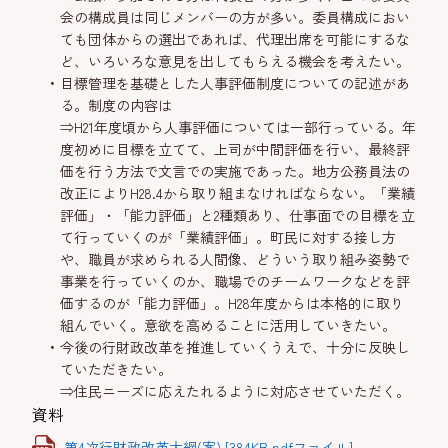
会の構成員は同じメンバーの方が多い。委員構成におい
ても団体からの選出であれば、代理出席を可能にするな
ど、いろいろな意見を出してもらえる機会を考えたい。
目標管理を基礎とした人事評価制度についての記述があ
る。制度の内容は
⇒H21年度頃から人事評価については一部行っている。年
度初めに目標を立てて、上司が中間評価を行い、最終評
価を行う方法で文言での実施であった。地方公務員法の
改正によりH28.4から取り組まなければならない。「業績
評価」・「能力評価」と2種類あり、仕事面での目標を立
て行っていくのが「業績評価」。町民に対する接し方
や、職員が求められる人間像、どういう取り組み姿勢で
事業を行っていくのか、職場でのチームワークなどを評
価するのが「能力評価」。H28年度からは本格的に取り
組んでいく。意欲を高めることに活用していきたい。
今後の行財政改革を推進していくうえで、十分に反映し
ていただきたい。
⇒住民ニーズに応えたれるように対応させていただく。
資料
第4次行財政改革大綱(案) [384KB pdfファイル]