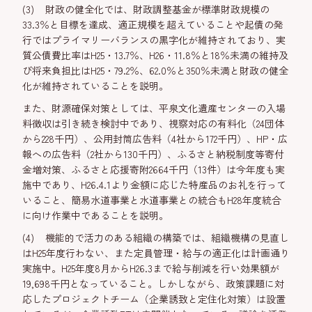
(3) 財政の健全化では、財政調整基金が標準財政規模の
33.3％と目標を達成、適正規模を超えていることや起債の発
行ではプライマリーバランスの黒字化が維持されており、実
質公債費比率はH25・13.7％、H26・11.8％と18％未満の維持及
び将来負担比はH25・79.2％、62.0％と350％未満と財政の健全
化が維持されていることを説明。
また、財源確保対策としては、平泉文化遺産センターの入場
料徴収は引き続き検討中であり、視察対応の有料化（24団体
から228千円）、公用封筒広告料（4社から172千円）、HP・広
報への広告料（2社から130千円）、ふるさと納税制度等寄付
金増対策、ふるさと応援寄附2664千円（13件）は今年度も実
施中であり、H26.4.1より金額に応じた特産品のお礼を行って
いること、簡易水道事業と水道事業との統合もH28年度統合
に向け作業中であることを説明。
(4) 機能的で活力のある組織の構築では、組織機構の見直し
はH25年度行わない、また定員管理・給与の適正化は計画通り
実施中。H25年度8月からH26.3まで給与削減を行い効果額が
19,698千円となっていること。しかしながら、政策課題に対
応したプロジェクトチーム（企業誘致と定住化対策）は設置