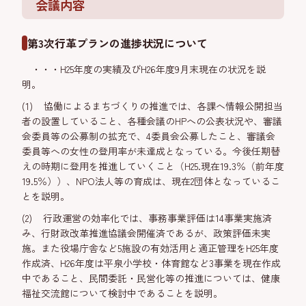
会議内容
第3次行革プランの進捗状況について
・・・H25年度の実績及びH26年度9月末現在の状況を説
明。
(1) 協働によるまちづくりの推進では、各課へ情報公開担当
者の設置していること、各種会議のHPへの公表状況や、審議
会委員等の公募制の拡充で、4委員会公募したこと、審議会
委員等への女性の登用率が未達成となっている。今後任期替
えの時期に登用を推進していくこと（H25.現在19.3％（前年度
19.5％））、NPO法人等の育成は、現在2団体となっているこ
とを説明。
(2) 行政運営の効率化では、事務事業評価は14事業実施済
み、行財政改革推進協議会開催済であるが、政策評価未実
施。また役場庁舎など5施設の有効活用と適正管理をH25年度
作成済、H26年度は平泉小学校・体育館など3事業を現在作成
中であること、民間委託・民営化等の推進については、健康
福祉交流館について検討中であることを説明。