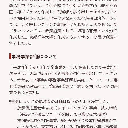
前の行革プランは、合併を経て合併効果を数字的に表すため
国主導でプランを作成し、削減額を多く出したほうが良いと
いう傾向があったが、合併できなかった小規模自治体にあっ
ては、大変厳しいプランを義務付けられたところである。今
プランについては、政策施策として、取組の有無という形で
作成した。次期行革大綱を作成するかも含め、今後の協議内
容としたい。
事務事業評価について
平成21年度から3年で全事業を一通り評価したので平成24年
度からは、各課で評価すべき事業を何件か抽出して行ってい
る。今年度は14事業の事務事業評価を実施した中で、PT、審
査委員会の評価経て、協議会委員のご意見を伺いたいのは5事
業である旨説明。
5事業についての協議会の評価は以下のとおり決定した。
放課後児童健全育成（すぎのこクラブ）事業…拡大継続
（長島小学校区のニーズを踏まえ事業の拡大継続）
放射線低減化対策事業…縮小継続（今後放射線測量が中
心となるが、東京電力に対する損害賠償請求等に事務量