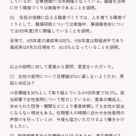
しているが、企業誘致PTは未開催となっている。議論を活発
に行う環境づくりは実施中であることを説明。
(5) 住民の信頼に応える職員づくりでは、人を育てる環境づ
くりとして、職場研修については実施中、事後報告会につい
てはH25年度2月に開催していることを説明。
全体で、H25年度の達成率は92％、H26年度は取組途中であり
達成率は9月30日現在で、40.8％となっていることを説明。
以上の説明に対して委員から質問、意見をいただいた。
(1) 女性の登用について目標値24％に達しないようだが、原
因と対応は？
⇒目標値を24％として取り組んでいるがH25年度で19.3％。担
当部署で女性登用について努力しているが、委員の構成上、
決められた団体・機関などにより委員依頼しても女性が該当
にならない現状もある。任期替えの時期に合わせ女性登用の
声掛けを行っていくが、今後も協力いただけるよう働きかけ
をしたい。
(2) 財政調整基金の目標値は12.5%であるが、適正規模は？