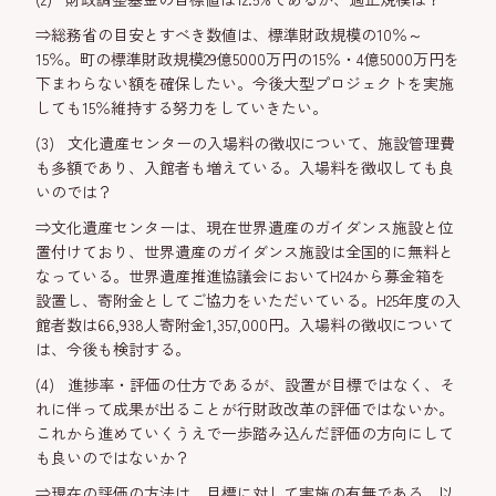
⇒総務省の目安とすべき数値は、標準財政規模の10％～
15％。町の標準財政規模29億5000万円の15％・4億5000万円を
下まわらない額を確保したい。今後大型プロジェクトを実施
しても15％維持する努力をしていきたい。
(3) 文化遺産センターの入場料の徴収について、施設管理費
も多額であり、入館者も増えている。入場料を徴収しても良
いのでは？
⇒文化遺産センターは、現在世界遺産のガイダンス施設と位
置付けており、世界遺産のガイダンス施設は全国的に無料と
なっている。世界遺産推進協議会においてH24から募金箱を
設置し、寄附金としてご協力をいただいている。H25年度の入
館者数は66,938人寄附金1,357,000円。入場料の徴収について
は、今後も検討する。
(4) 進捗率・評価の仕方であるが、設置が目標ではなく、そ
れに伴って成果が出ることが行財政改革の評価ではないか。
これから進めていくうえで一歩踏み込んだ評価の方向にして
も良いのではないか？
⇒現在の評価の方法は、目標に対して実施の有無である。以