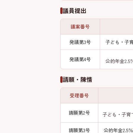
議員提出
議案番号
発議第3号
子ども・子育
発議第4号
公的年金2.
請願・陳情
受理番号
請願第2号
子ども・子育
請願第3号
公的年金2.