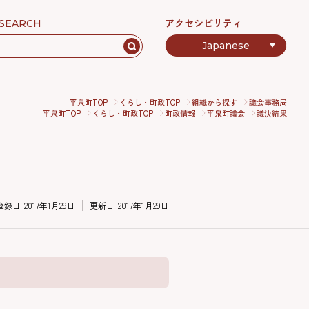
アクセシビリティ
SEARCH
平泉町TOP
くらし・町政TOP
組織から探す
議会事務局
平泉町TOP
くらし・町政TOP
町政情報
平泉町議会
議決結果
登録日
2017年1月29日
更新日
2017年1月29日