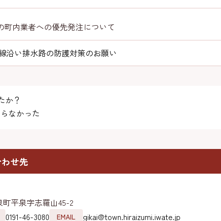
の町内業者への優先発注について
線沿い排水路の防護対策のお願い
たか？
らなかった
合わせ先
町平泉字志羅山45-2
0191-46-3080
gikai@town.hiraizumi.iwate.jp
EMAIL