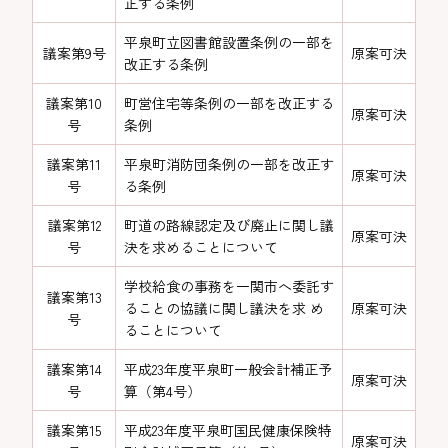
正する条例
平泉町立図書館設置条例の一部を
議案第9号
原案可決
改正する条例
議案第10
町営住宅等条例の一部を改正する
原案可決
号
条例
議案第11
平泉町消防団条例の一部を改正す
原案可決
号
る条例
議案第12
町道の路線認定及び廃止に関し議
原案可決
号
決を求めることについて
学校給食の事務を一関市へ委託す
議案第13
ることの協議に関し議決を求 め
原案可決
号
ることについて
議案第14
平成23年度平泉町一般会計補正予
原案可決
号
算（第4号）
議案第15
平成23年度平泉町国民健康保険特
原案可決