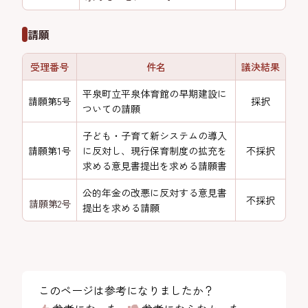
請願
受理番号
件名
議決結果
平泉町立平泉体育館の早期建設に
請願第5号
採択
ついての請願
子ども・子育て新システムの導入
請願第1号
に反対し、現行保育制度の拡充を
不採択
求める意見書提出を求める請願書
公的年金の改悪に反対する意見書
不採択
請願第2号
提出を求める請願
このページは参考になりましたか？