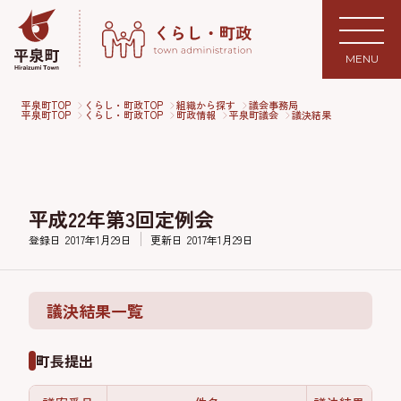
MENU
平泉町TOP
くらし・町政TOP
組織から探す
議会事務局
平泉町TOP
くらし・町政TOP
町政情報
平泉町議会
議決結果
平成22年第3回定例会
登録日
2017年1月29日
更新日
2017年1月29日
議決結果一覧
町長提出