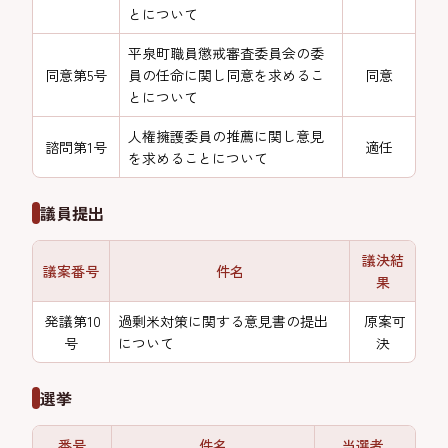
とについて
平泉町職員懲戒審査委員会の委
同意第5号
員の任命に関し同意を求めるこ
同意
とについて
人権擁護委員の推薦に関し意見
諮問第1号
適任
を求めることについて
議員提出
議決結
議案番号
件名
果
発議第10
過剰米対策に関する意見書の提出
原案可
号
について
決
選挙
番号
件名
当選者