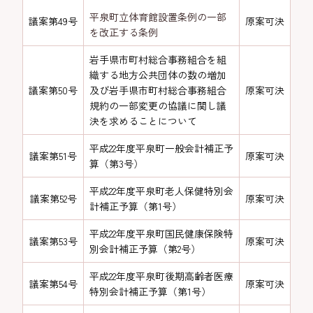
平泉町立体育館設置条例の一部
議案第49号
原案可決
を改正する条例
岩手県市町村総合事務組合を組
織する地方公共団体の数の増加
議案第50号
及び岩手県市町村総合事務組合
原案可決
規約の一部変更の協議に関し議
決を求めることについて
平成22年度平泉町一般会計補正予
議案第51号
原案可決
算（第3号）
平成22年度平泉町老人保健特別会
議案第52号
原案可決
計補正予算（第1号）
平成22年度平泉町国民健康保険特
議案第53号
原案可決
別会計補正予算（第2号）
平成22年度平泉町後期高齢者医療
議案第54号
原案可決
特別会計補正予算（第1号）