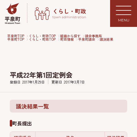
MENU
平泉町TOP
くらし・町政TOP
組織から探す
議会事務局
平泉町TOP
くらし・町政TOP
町政情報
平泉町議会
議決結果
平成22年第1回定例会
登録日
2017年1月29日
更新日
2017年3月7日
議決結果一覧
町長提出