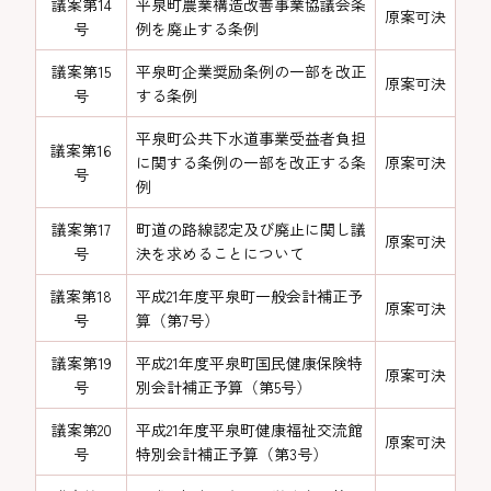
議案第14
平泉町農業構造改善事業協議会条
原案可決
号
例を廃止する条例
議案第15
平泉町企業奨励条例の一部を改正
原案可決
号
する条例
平泉町公共下水道事業受益者負担
議案第16
に関する条例の一部を改正する条
原案可決
号
例
議案第17
町道の路線認定及び廃止に関し議
原案可決
号
決を求めることについて
議案第18
平成21年度平泉町一般会計補正予
原案可決
号
算（第7号）
議案第19
平成21年度平泉町国民健康保険特
原案可決
号
別会計補正予算（第5号）
議案第20
平成21年度平泉町健康福祉交流館
原案可決
号
特別会計補正予算（第3号）