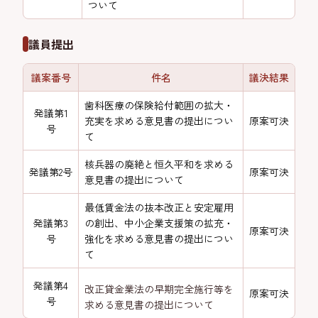
ついて
議員提出
議案番号
件名
議決結果
歯科医療の保険給付範囲の拡大・
発議第1
充実を求める意見書の提出につい
原案可決
号
て
核兵器の廃絶と恒久平和を求める
発議第2号
原案可決
意見書の提出について
最低賃金法の抜本改正と安定雇用
発議第3
の創出、中小企業支援策の拡充・
原案可決
号
強化を求める意見書の提出につい
て
発議第4
改正貸金業法の早期完全施行等を
原案可決
号
求める意見書の提出について