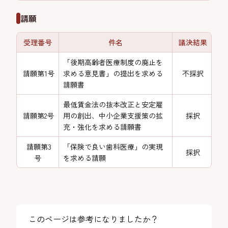
請願
受理番号
件名
議決結果
「後期高齢者医療制度の廃止を
請願第1号
求める意見書」の提出を求める
不採択
請願書
最低賃金法の抜本改正と安定雇
請願第2号
用の創出、中小企業支援策の拡
採択
充・強化を求める請願書
請願第3
「保険で良い歯科医療」の実現
採択
号
を求める請願
このページは参考になりましたか？