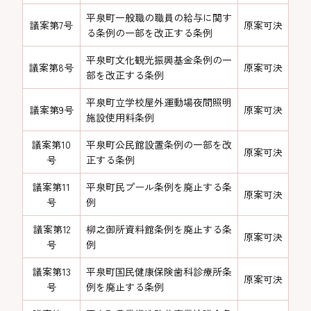
平泉町一般職の職員の給与に関す
議案第7号
原案可決
る条例の一部を改正する条例
平泉町文化観光振興基金条例の一
議案第8号
原案可決
部を改正する条例
平泉町立学校屋外運動場夜間照明
議案第9号
原案可決
施設使用料条例
議案第10
平泉町公民館設置条例の一部を改
原案可決
号
正する条例
議案第11
平泉町民プール条例を廃止する条
原案可決
号
例
議案第12
柳之御所資料館条例を廃止する条
原案可決
号
例
議案第13
平泉町国民健康保険歯科診療所条
原案可決
号
例を廃止する条例