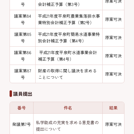
原案可決
号
会計補正予算（第3号）
議案第84
平成21年度平泉町農業集落排水事
原案可決
号
業特別会計補正予算（第2号）
議案第85
平成21年度平泉町簡易水道事業特
原案可決
号
別会計補正予算（第4号）
議案第86
平成21年度平泉町水道事業会計
原案可決
号
補正予算（第4号）
議案第87
財産の取得に関し議決を求める
原案可決
号
ことについて
議員提出
番号
件名
結果
私学助成の充実を求める意見書の
発議第7号
原案可決
提出について