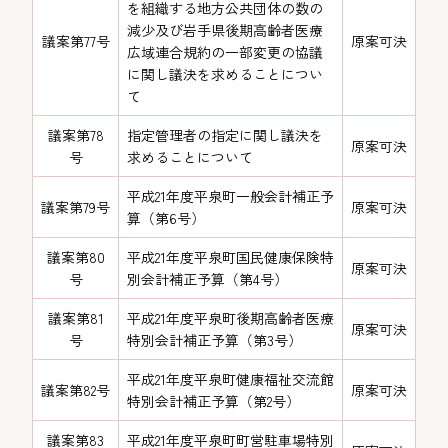
を組織する地方公共団体の数の
減少及び岩手県後期高齢者医療
議案第77号
原案可決
広域連合規約の一部変更の協議
に関し議決を求めることについ
て
議案第78
指定管理者の指定に関し議決を
原案可決
号
求めることについて
平成21年度平泉町一般会計補正予
議案第79号
原案可決
算（第6号）
議案第80
平成21年度平泉町国民健康保険特
原案可決
号
別会計補正予算（第4号）
議案第81
平成21年度平泉町後期高齢者医療
原案可決
号
特別会計補正予算（第3号）
平成21年度平泉町健康福祉交流館
議案第82号
原案可決
特別会計補正予算（第2号）
議案第83
平成21年度平泉町町営駐車場特別