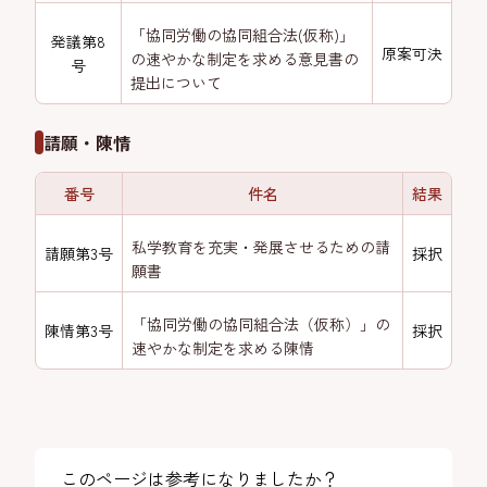
「協同労働の協同組合法(仮称)」
発議第8
原案可決
の速やかな制定を求める意見書の
号
提出について
請願・陳情
番号
件名
結果
私学教育を充実・発展させるための請
請願第3号
採択
願書
「協同労働の協同組合法（仮称）」の
陳情第3号
採択
速やかな制定を求める陳情
このページは参考になりましたか？