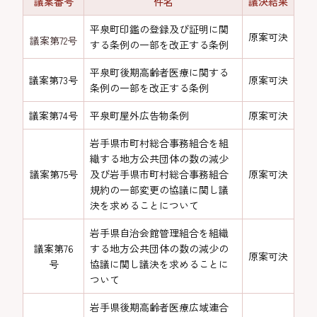
議案番号
件名
議決結果
平泉町印鑑の登録及び証明に関
原案可決
議案第72号
する条例の一部を改正する条例
平泉町後期高齢者医療に関する
議案第73号
原案可決
条例の一部を改正する条例
議案第74号
平泉町屋外広告物条例
原案可決
岩手県市町村総合事務組合を組
織する地方公共団体の数の減少
議案第75号
及び岩手県市町村総合事務組合
原案可決
規約の一部変更の協議に関し議
決を求めることについて
岩手県自治会館管理組合を組織
議案第76
する地方公共団体の数の減少の
原案可決
号
協議に関し議決を求めることに
ついて
岩手県後期高齢者医療広域連合