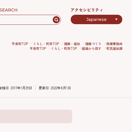
アクセシビリティ
SEARCH
平泉町TOP
くらし・町政TOP
健康・福祉
健康づくり
医療費助成
平泉町TOP
くらし・町政TOP
組織から探す
町民福祉課
登録日
2017年1月29日
更新日
2022年8月1日