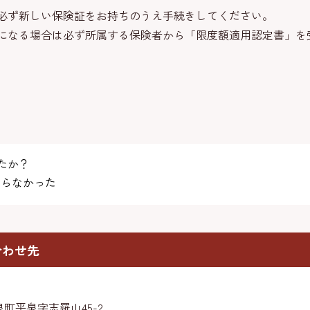
必ず新しい保険証をお持ちのうえ手続きしてください。
になる場合は必ず所属する保険者から「限度額適用認定書」を
たか？
らなかった
合わせ先
町平泉字志羅山45-2