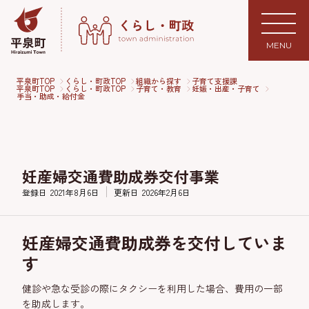
MENU
平泉町TOP
くらし・町政TOP
組織から探す
子育て支援課
平泉町TOP
くらし・町政TOP
子育て・教育
妊娠・出産・子育て
手当・助成・給付金
妊産婦交通費助成券交付事業
登録日
2021年8月6日
更新日
2026年2月6日
妊産婦交通費助成券を交付していま
す
健診や急な受診の際にタクシーを利用した場合、費用の一部
を助成します。