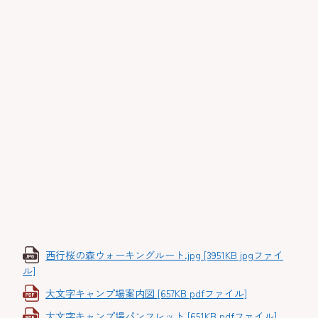
西行桜の森ウォーキングルート.jpg [3951KB jpgファイ
ル]
大文字キャンプ場案内図 [657KB pdfファイル]
大文字キャンプ場パンフレット [651KB pdfファイル]