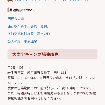
周辺施設について
西行桜の森
西行桜の森木工芸館「遊鵬」
宿泊交流体験施設「浄土の館」
悠久の湯 平泉温泉
大文字キャンプ場連絡先
〒029-4101
岩手県西磐井郡平泉町長島字山田51-661
電話 0191-46-5420 ※西行桜の森木工芸館「遊鵬」へつな
がります。
受付は営業期間中の午前9時頃から午後4時半頃までです。
また、毎週火曜日は上記連絡先が不通となりますので役場農
林振興課までお問い合わせください。