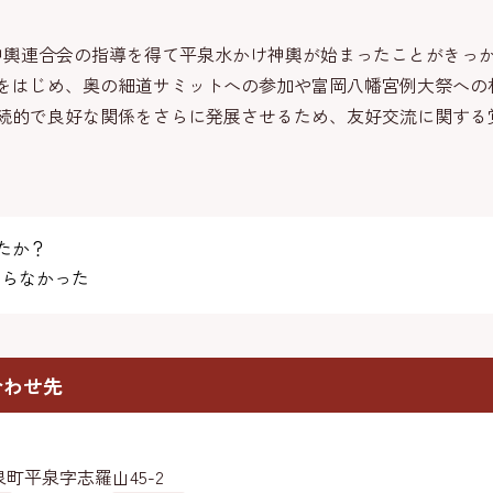
輿連合会の指導を得て平泉水かけ神輿が始まったことがきっ
をはじめ、奥の細道サミットへの参加や富岡八幡宮例大祭への
続的で良好な関係をさらに発展させるため、友好交流に関する
たか？
らなかった
合わせ先
町平泉字志羅山45-2