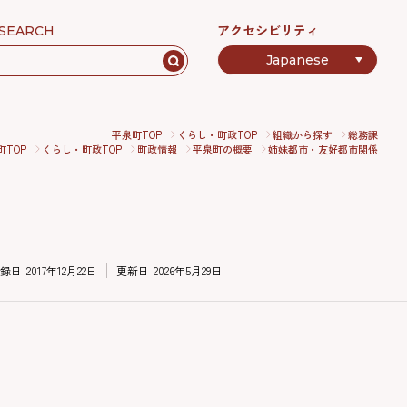
アクセシビリティ
SEARCH
平泉町TOP
くらし・町政TOP
組織から探す
総務課
町TOP
くらし・町政TOP
町政情報
平泉町の概要
姉妹都市・友好都市関係
録日
2017年12月22日
更新日
2026年5月29日