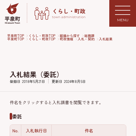
MENU
平泉町TOP
くらし・町政TOP
組織から探す
総務課
平泉町TOP
くらし・町政TOP
町政情報
入札・契約
入札結果
入札結果（委託）
登録日
2018年5月21日
更新日
2024年8月5日
件名をクリックすると入札調書を閲覧できます。
委託
No.
入札執行日
件名