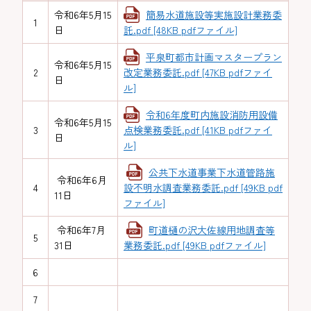
令和6年5月15
簡易水道施設等実施設計業務委
1
日
託.pdf [48KB pdfファイル]
平泉町都市計画マスタープラン
令和6年5月15
2
改定業務委託.pdf [47KB pdfファイ
日
ル]
令和6年度町内施設消防用設備
令和6年5月15
3
点検業務委託.pdf [41KB pdfファイ
日
ル]
公共下水道事業下水道管路施
令和6年6月
4
設不明水調査業務委託.pdf [49KB pdf
11日
ファイル]
令和6年7月
町道樋の沢大佐線用地調査等
5
31日
業務委託.pdf [49KB pdfファイル]
6
7