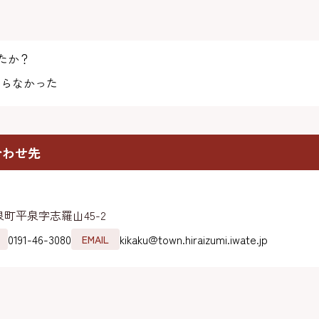
たか？
らなかった
合わせ先
町平泉字志羅山45-2
0191-46-3080
kikaku@town.hiraizumi.iwate.jp
EMAIL