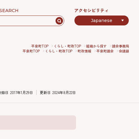
アクセシビリティ
SEARCH
平泉町TOP
くらし・町政TOP
組織から探す
議会事務局
平泉町TOP
くらし・町政TOP
町政情報
平泉町議会
会議録
登録日
2017年1月29日
更新日
2024年8月22日