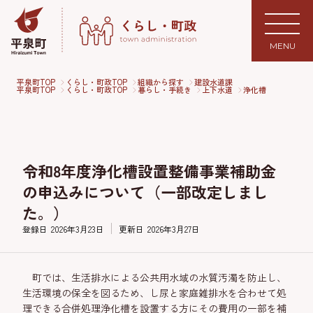
MENU
平泉町TOP
くらし・町政TOP
組織から探す
建設水道課
平泉町TOP
くらし・町政TOP
暮らし・手続き
上下水道
浄化槽
令和8年度浄化槽設置整備事業補助金
の申込みについて（一部改定しまし
た。）
登録日
2026年3月23日
更新日
2026年3月27日
町では、生活排水による公共用水域の水質汚濁を防止し、
生活環境の保全を図るため、し尿と家庭雑排水を合わせて処
理できる合併処理浄化槽を設置する方にその費用の一部を補