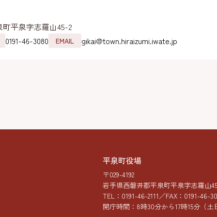
町平泉字志羅山45-2
0191-46-3080
gikai@town.hiraizumi.iwate.jp
EMAIL
平泉町役場
〒029-4192
岩手県西磐井郡平泉町平泉字志羅山45-
TEL：
0191-46-2111
／FAX：0191-46-3
開庁時間：8時30分から17時15分
（土