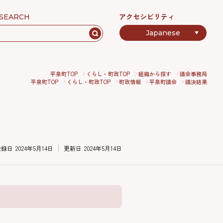
アクセシビリティ
SEARCH
平泉町TOP
くらし・町政TOP
組織から探す
議会事務局
平泉町TOP
くらし・町政TOP
町政情報
平泉町議会
議決結果
登録日
2024年5月14日
更新日
2024年5月14日