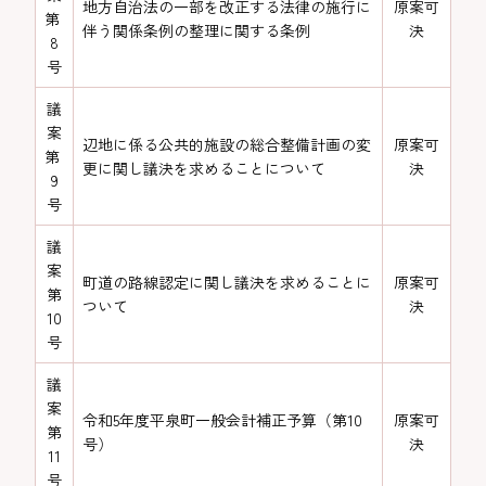
地方自治法の一部を改正する法律の施行に
原案可
第
伴う関係条例の整理に関する条例
決
8
号
議
案
辺地に係る公共的施設の総合整備計画の変
原案可
第
更に関し議決を求めることについて
決
9
号
議
案
町道の路線認定に関し議決を求めることに
原案可
第
ついて
決
10
号
議
案
令和5年度平泉町一般会計補正予算（第10
原案可
第
号）
決
11
号