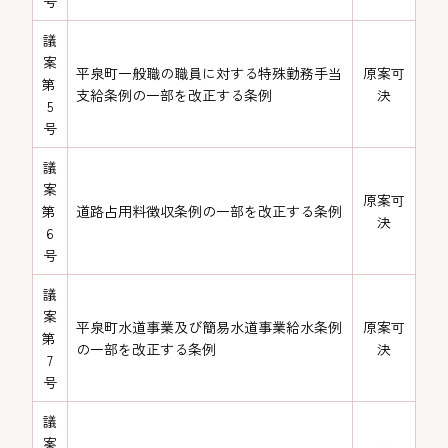
号
議
案
平泉町一般職の職員に対する特殊勤務手当
原案可
第
支給条例の一部を改正する条例
決
5
号
議
案
原案可
第
道路占用料徴収条例の一部を改正する条例
決
6
号
議
案
平泉町水道事業及び簡易水道事業給水条例
原案可
第
の一部を改正する条例
決
7
号
議
案