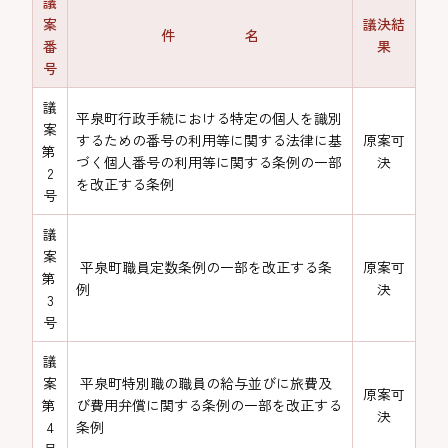
議
案
議決結
件 名
番
果
号
議
平泉町行政手続における特定の個人を識別
案
するための番号の利用等に関する法律に基
原案可
第
づく個人番号の利用等に関する条例の一部
決
2
を改正する条例
号
議
案
平泉町職員定数条例の一部を改正する条
原案可
第
例
決
3
号
議
案
平泉町特別職の職員の給与並びに旅費及
原案可
第
び費用弁償に関する条例の一部を改正する
決
4
条例