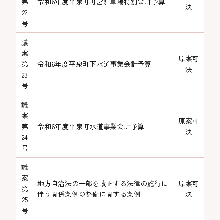
第
令和6年度平泉町町営駐車場特別会計予算
決
22
号
議
案
原案可
第
令和6年度平泉町下水道事業会計予算
決
23
号
議
案
原案可
第
令和6年度平泉町水道事業会計予算
決
24
号
議
案
地方自治法の一部を改正する法律の施行に
原案可
第
伴う関係条例の整備に関する条例
決
25
号