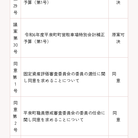
予算（第1号）
決
29
号
議
案
令和6年度平泉町町営駐車場特別会計補正
原案可
第
予算（第1号）
決
30
号
同
意
固定資産評価審査委員会の委員の選任に関
同
第
し同意を求めることについて
意
1
号
同
意
平泉町職員懲戒審査委員会の委員の任命に
同
第
関し同意を求めることについて
意
2
号