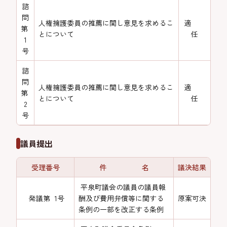
諮
問
人権擁護委員の推薦に関し意見を求めるこ
適
第
とについて
任
1
号
諮
問
人権擁護委員の推薦に関し意見を求めるこ
適
第
とについて
任
2
号
議員提出
受理番号
件 名
議決結果
平泉町議会の議員の議員報
発議第 1号
酬及び費用弁償等に関する
原案可決
条例の一部を改正する条例