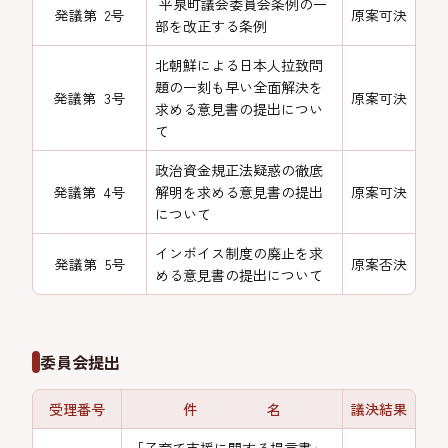
平泉町議会委員会条例の一
発議第 2号
原案可決
部を改正する条例
北朝鮮による日本人拉致問
題の一刻も早い全面解決を
発議第 3号
原案可決
求める意見書の提出につい
て
政治資金規正法疑惑の徹底
発議第 4号
解明を求める意見書の提出
原案可決
について
インボイス制度の廃止を求
発議第 5号
原案否決
める意見書の提出について
委員会提出
受理番号
件 名
議決結果