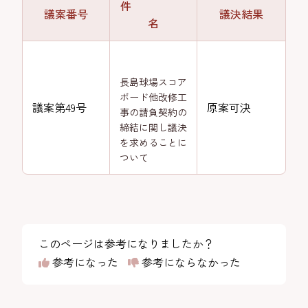
件
議案番号
議決結果
名
長島球場スコア
ボード他改修工
議案第49号
原案可決
事の請負契約の
締結に関し議決
を求めることに
ついて
このページは参考になりましたか？
参考になった
参考にならなかった