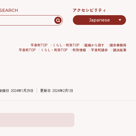
アクセシビリティ
SEARCH
平泉町TOP
くらし・町政TOP
組織から探す
議会事務局
平泉町TOP
くらし・町政TOP
町政情報
平泉町議会
議決結果
登録日
2024年1月29日
更新日
2024年2月1日