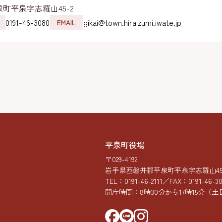
町平泉字志羅山45-2
0191-46-3080
gikai@town.hiraizumi.iwate.jp
EMAIL
平泉町役場
〒029-4192
岩手県西磐井郡平泉町平泉字志羅山45-
TEL：
0191-46-2111
／FAX：0191-46-3
開庁時間：8時30分から17時15分
（土