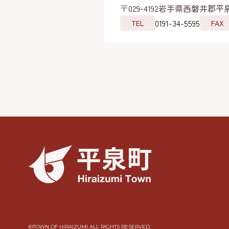
〒029-4192
岩手県西磐井郡平泉
0191-34-5595
TEL
FAX
©︎TOWN OF HIRAIZUMI ALL RIGHTS RESERVED.