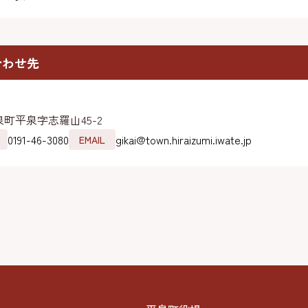
合わせ先
町平泉字志羅山45-2
0191-46-3080
gikai@town.hiraizumi.iwate.jp
EMAIL