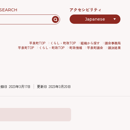
アクセシビリティ
SEARCH
平泉町TOP
くらし・町政TOP
組織から探す
議会事務局
平泉町TOP
くらし・町政TOP
町政情報
平泉町議会
議決結果
登録日
2023年3月17日
更新日
2023年3月20日