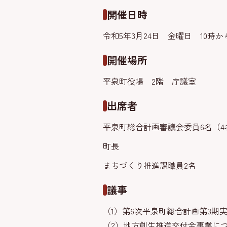
開催日時
令和5年3月24日 金曜日 10時から
開催場所
平泉町役場 2階 庁議室
出席者
平泉町総合計画審議会委員6名（4
町長
まちづくり推進課職員2名
議事
（1）第6次平泉町総合計画第3期
（2）地方創生推進交付金事業に