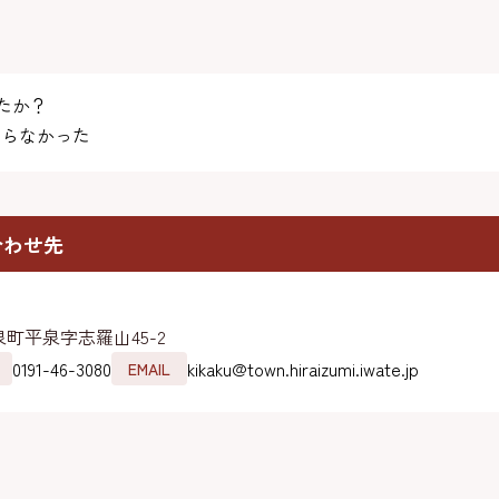
たか？
らなかった
合わせ先
町平泉字志羅山45-2
0191-46-3080
kikaku@town.hiraizumi.iwate.jp
EMAIL