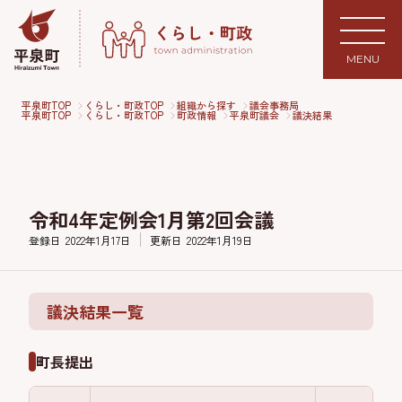
MENU
平泉町TOP
くらし・町政TOP
組織から探す
議会事務局
平泉町TOP
くらし・町政TOP
町政情報
平泉町議会
議決結果
令和4年定例会1月第2回会議
登録日
2022年1月17日
更新日
2022年1月19日
議決結果一覧
町長提出