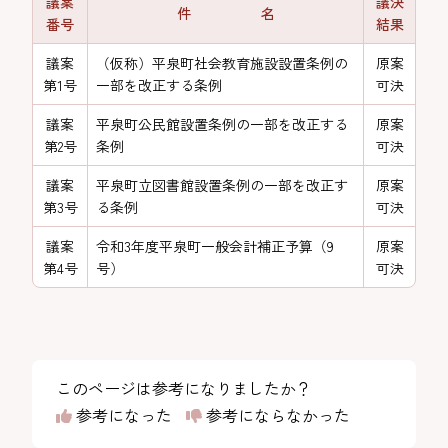
議案
議決
件 名
番号
結果
議案
（仮称）平泉町社会教育施設設置条例の
原案
第1号
一部を改正する条例
可決
議案
平泉町公民館設置条例の一部を改正する
原案
第2号
条例
可決
議案
平泉町立図書館設置条例の一部を改正す
原案
第3号
る条例
可決
議案
令和3年度平泉町一般会計補正予算（9
原案
第4号
号）
可決
このページは参考になりましたか？
参考になった
参考にならなかった