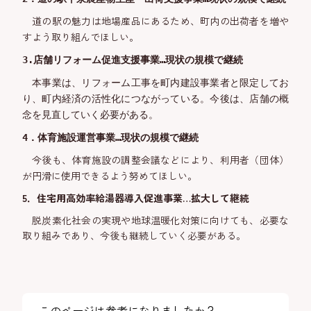
道の駅の魅力は地場産品にあるため、町内の出荷者を増や
すよう取り組んでほしい。
3
.
店舗リフォーム促進支援
事業
…現状の規模で継続
本事業
は、リフォーム
工事を町内建設
事業者と限定してお
り、町内経済の活性化につながっている。今後は、店舗の概
念を見直していく必要がある。
4．
体育施設運営
事業
…
現状の規模で
継続
今後も、体育施設の調整会議などにより、利用者（団体）
が円滑に使用できるよう努めてほしい。
5．住宅用高効率給湯器導入促進事業…拡大して継続
脱炭素化社会の実現や地球温暖化対策に向けても、必要な
取り組みであり、今後も継続していく必要がある。
このページは参考になりましたか？