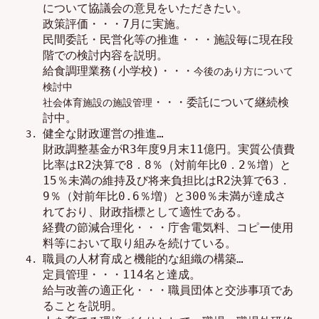
について協議会の意見をいただきたい。
政策評価
・・・
7月に実施。
民間委託・民営化等の推進
・・・
施設毎に現在段
階での検討内容を説明。
給食調理業務
(
小学校
)
・・・
今後のあり方について
検討中
・・・
委託
について継続検
社会体育施設の施設管理
討中。
健全な財政運営の推進…
財政調整基金が
R
3
年度
9
月末
11
億円
。
実質公債費
比率は
2
決算で
8．
8
％（
対前年比0．
2
％
増
）
と
R
1
5
％未満の維持及び将来負担比は
R
2
決算で
63．
9
％（対前年比
0
.
6
％増）
と
3
0
0
％未満
が達成
さ
れて
おり、財政指標として適性である
。
経費の節減合理化
・・・
庁舎電気料、コピー使用
料等において取り組みを続けている
。
職員の人材育成と機能的
な
組織の構築
…
定員管理
・・・
11
4
名と達成。
給与
改善
の適正化
・・・
職員団体と交渉
事項
であ
ること
を説明。