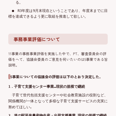
る。
●
R
3
年度は9月末現在ということであり、年度末までに目
標を達成できるよう更に取組を推進して欲しい。
事務事業評価について
11事業の事務事業評価を実施した中で、PT、審査委員会の評
価をへて、協議会委員のご意見を伺いたいのは5事業である旨
説明。
5事業についての協議会の評価は以下のとおり決定した。
1．
子育て
支援センター事業
…
現状の規模で
継続
子育て世代包括
支援センター
や社会教育施設の役割など、
関係機関が一体となって多様な子育て支援サービスの充実に
。
努めてほしい
2
．
道の駅平泉農産物生産・出荷支援
事業
…
現状の規模で
継続