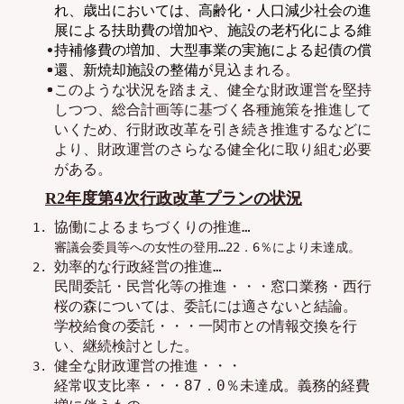
れ、歳出においては、高齢化・人口減少社会の進
展による扶助費の増加や、施設の老朽化による維
持補修費の増加、大型事業の
実施による起債の償
還
、
新
焼却施設の整備が
見込
まれる
。
このような状況を踏まえ、健全な財政運営を堅持
しつつ、総合計画等に基づく各種施策を推進して
いくため、行財政改革を引き続き推進するなどに
より、財政運営のさらなる健全化に取り組む必要
がある。
年度
第4次
行政改革プランの状況
R
2
協働によるまちづくりの推進…
審議会委員
等への女性の
登用…22．
6
％により
未達成。
効率的な行政経営の推進…
民間委託・民営化等の推進
・・・
窓口業務・西行
桜の森
については、委託には適さないと結論。
学校給食の委託
・・・
一関市との情報交換を行
い、継続検討とした。
健全な財政運営の推進・・・
経常収支比率
・・・
87．0
％未達成。
義務的経費