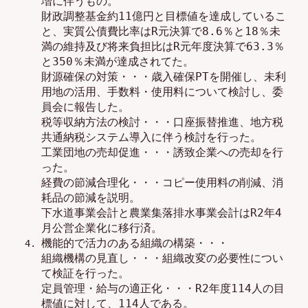
増
に伴うもの。
財政調整基金
約
1
1
億円
と
目標値
を
達成して
いるこ
と、実質公債費比率は
R元
決算で
8
.
6
％
と
18
％未
満の維持及び将来負担比は
R元
年度決算で
63
.
3
％
と
350
％未満
が達成
されて
た。
財源確保
の
対策
・・・
歳入確保PTを
開催
し、未利
用地の活用
、
手数料・使用料について検討し、委
員会に報告した。
税等収納方法の検討
・・・
口座振替推進、
地方税
共通納税システム導入に伴う検討
を行った。
工業団地の売却促進
・・・
誘致企業への売却を行
った
。
経費の節減合理化
・・・
コピー使用料の削減
、消
耗品の節減
を説明。
下水道
事業
会計
と
農業集落排水
事業
会計は
R
2
年
4
月公営企業化に
移行
済
。
機能的で活力のある組織の構築
・・・
組織機構の見直し
・・・
組織改変の必要性につい
て検証を行った。
定員管理・給与の適正化
・・・
R
2
年度
114
人の目
標値に対して、
11
4
人である
。