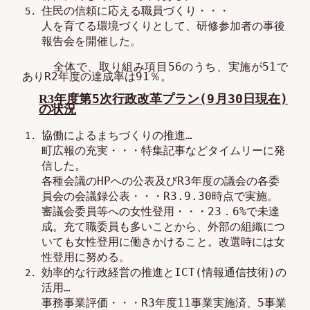
住民の信頼に応える職員づくり
・・・
人を育てる環境づくりとして、
研修参加者の
事後
報告会
を開催した
。
全体で、取り組み項目5
6
のうち、実施が
51
で
あり
R
2
年度の達成率は
91
％。
年度
第5次行政改革プラン
(9
月
30
日現在
)
R
3
の状況
協働によるまちづくりの推進
…
町広報の充実
・・・
特集記事などタイムリーに発
信した。
各種会議のHPへの公表
及び
R
3
年度の議会の各委
員会の会議録公表
・・・
R
3
.9.30
時点で実施。
審議会委員等への女性登用
・・・
23．6
%
で未達
成。充て職委員も多いことから、外部の組織につ
いても女性登用に働きかけること。
改選
時には女
性登用に努める。
効率的な行政経営の推進と
I
CT(
情報通信技術
)の
活用
…
事務事業評価
・・・
R
3
年度
11
事業
実施済
、
5
事業