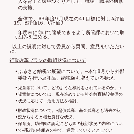
人を育てる環境づくりとして、職場・職場
外研修
の実施
。
全体で、
R
3
年度9月現在の
41
目標に対しA
評価
19、B評価16、C評価9
。
年度末に向けて達成できるよう所管課において取
り組みを進める。
以上の説明に対して委員から質問、意見をいただい
た。
行政改革プラン
の
取組
状況
について
ふるさと納税の展望
について
。→
本年8月から外部
委託を行い返礼品、納税額も増えている状況。
児童館について、
どのような
検討をされているのか
。→
児童館については、現在進めている社会教育施設整備
の
状況に応じて、
活用
方法を検討
。
財政状況について。→
起債残高、基金残高とも
過去の状
況から
すると概ね良好な状況
。
保育所、幼稚園の認定こども園の検討状況
の内容につい
て→
現行の枠組みの中で、運営していくととしてい