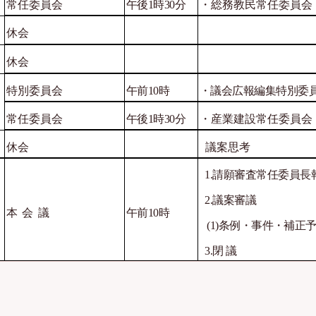
常任委員会
午後
1
時
30
分
・総務教民常任委員会
休会
休会
特別委員会
午前
10
時
・議会広報編集特別委
常任委員会
午後
1
時
30
分
・産業建設常任委員会
休会
議案思考
1.
請願審査常任委員長
2
.
議案審議
本
会
議
午前
10
時
(1)
条例・事件・補正
3
.
閉
議