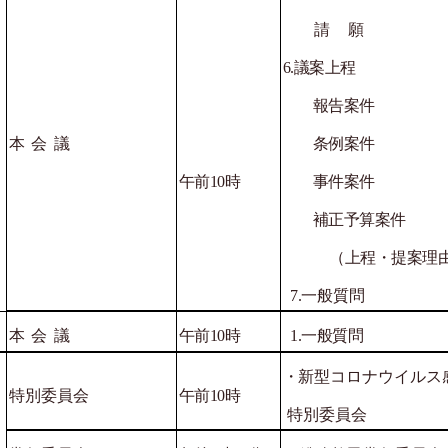
請 願 
6
.
議案上程
報告
本
会
議
条例案件
午前
10
時
事件案件
補正予算
（上程・提案理由
7.
一般質問
本
会
議
午前
10
時
1.
一般質問
・
新型コロナウイルス
特別委員会
午前
10
時
特別委員会