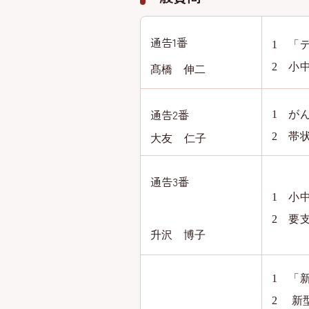
通告1番
1 「
2 小
髙橋 伸二
通告2番
1 が
2 帯
大
友 仁子
通告3番
1 小
2 要
升沢 博子
1 「
2
新