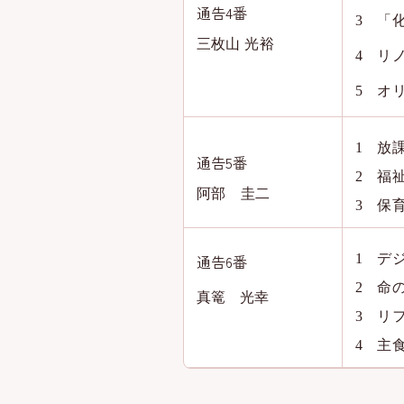
通告4番
3 「
三枚山 光裕
4 リ
5 オ
1 放
通告5番
2 福
阿部 圭二
3 保
通告6番
1 デ
2 命
真篭 光幸
3 リ
4 主