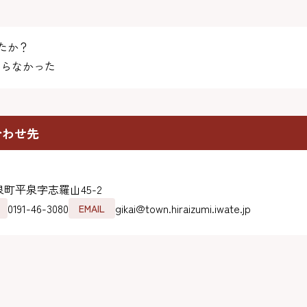
たか？
らなかった
合わせ先
町平泉字志羅山45-2
0191-46-3080
gikai@town.hiraizumi.iwate.jp
EMAIL