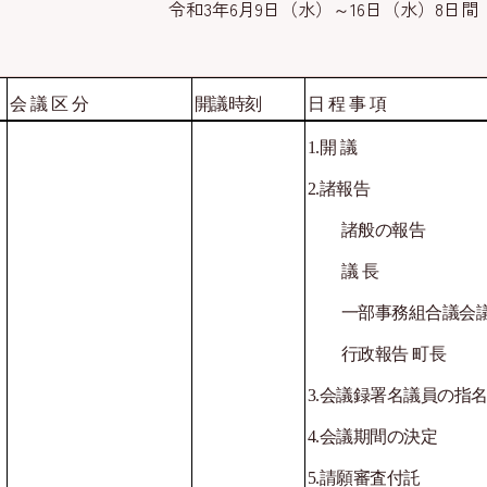
日（水）～16日（水）8日間
会
議
区
分
開議時刻
日
程
事
項
1.
開
議
2.
諸報告
諸般の報告
議
長
一部事務組合議会
行政報告
町長
3.
会議録署名議員の指
4.
会議期間の決定
5
.
請願審査付託