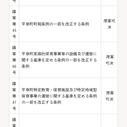
号
議
案
原案可
第
平泉町町税条例の一部を改正する条例
決
45
号
議
案
平泉町家庭的保育事業等の設備及び運営に
原案
第
関する基準を定める条例の一部を改正する
可決
46
条例
号
議
案
平泉町特定教育・保育施設及び特定地域型
原案
第
保育事業の運営に関する基準を定める条例
可決
47
の一部を改正する条例
号
議
案