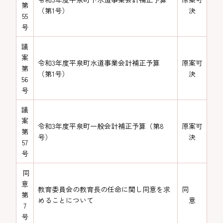
第
（第1号）
決
55
号
議
案
令和3年度平泉町水道事業会計補正予算
原案可
第
（第1号）
決
56
号
議
案
令和3年度平泉町一般会計補正予算（第8
原案可
第
号）
決
57
号
同
意
教育委員会の教育長の任命に関し同意を求
同
第
めることについて
意
7
号