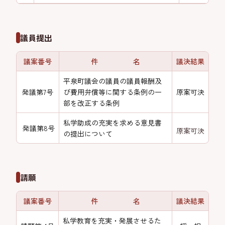
議員提出
議案番号
件 名
議決結果
平泉町議会の議員の議員報酬及
発議第7号
び費用弁償等に関する条例の一
原案可決
部を改正する条例
私学助成の充実を求める意見書
発議第8号
原案可決
の提出について
請願
議案番号
件 名
議決結果
私学教育を充実・発展させるた