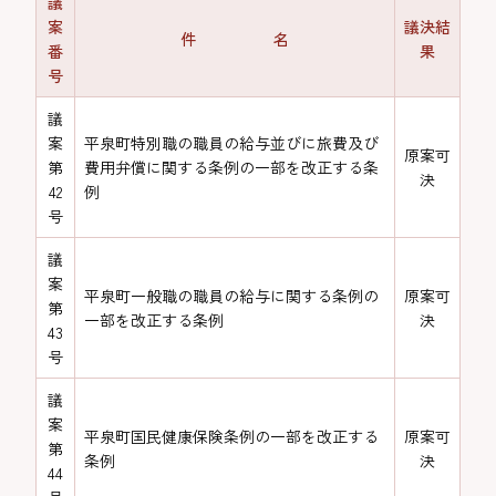
議
案
議決結
件 名
番
果
号
議
案
平泉町特別職の職員の給与並びに旅費及び
原案可
第
費用弁償に関する条例の一部を改正する条
決
42
例
号
議
案
平泉町一般職の職員の給与に関する条例の
原案可
第
一部を改正する条例
決
43
号
議
案
平泉町国民健康保険条例の一部を改正する
原案可
第
条例
決
44