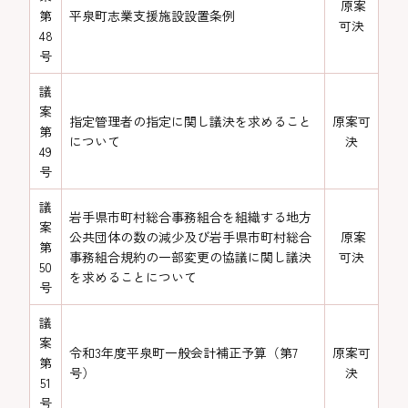
原案
第
平泉町志業支援施設設置条例
可決
48
号
議
案
指定管理者の指定に関し議決を求めること
原案可
第
について
決
49
号
議
岩手県市町村総合事務組合を組織する地方
案
公共団体の数の減少及び岩手県市町村総合
原案
第
事務組合規約の一部変更の協議に関し議決
可決
50
を求めることについて
号
議
案
令和3年度平泉町一般会計補正予算（第7
原案可
第
号）
決
51
号