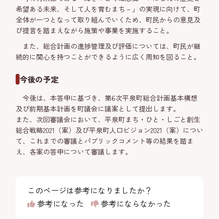
希望ある未来、そして人を育むまち－」の実現に向けて、町
全体が一つとなって取り組んでいくため、町民からの意見及
び提言を踏まえながら施策や事業を実施すること。
また、総合計画の進捗管理及び評価については、町民が継
続的に関心を持つことができるように広く周知を図ること。
今後の予定
今後は、本答申に基づき、第6次平泉町総合計画基本構想
及び前期基本計画を町議会に議案として提出します。
また、次回審議会において、平泉町まち・ひと・しごと創生
総合戦略2021（案）及び平泉町人口ビジョン2021（案）につい
て、これまでの審議とパブリックコメント等の結果を踏ま
え、各案の答申について審議します。
このページは参考になりましたか？
参考になった
参考にならなかった