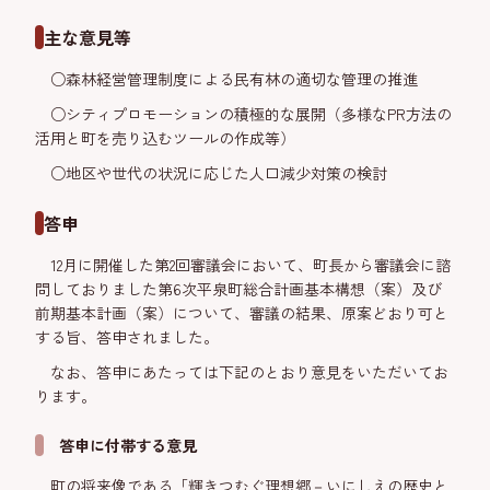
主な意見等
○森林経営管理制度による民有林の適切な管理の推進
○シティプロモーションの積極的な展開（多様なPR方法の
活用と町を売り込むツールの作成等）
○地区や世代の状況に応じた人口減少対策の検討
答申
12月に開催した第2回審議会において、町長から審議会に諮
問しておりました第6次平泉町総合計画基本構想（案）及び
前期基本計画（案）について、審議の結果、原案どおり可と
する旨、答申されました。
なお、答申にあたっては下記のとおり意見をいただいてお
ります。
答申に付帯する意見
町の将来像である「輝きつむぐ理想郷－いにしえの歴史と