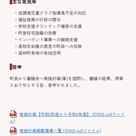
主な意見等
放課後児童クラブ指導員不足の対応
福祉施策の行政の関与
学校支援ボランティア確保の支援
町営住宅設備の改善
インバウンド事業への継続支援
高校生会議の意見の町政への反映
遊休町有地の有効活用
答申
町長から審議会へ実施計画(案)を諮問し、審議の結果、原案
どおり可とする旨、答申されました。
実施計画【令和2年度から令和4年度】 [270KB pdfファイ
ル]
実施計画掲載事業一覧 [351KB pdfファイル]