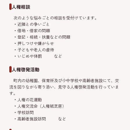
人権相談
次のような悩みごとの相談を受付けています。
近隣との争いごと
借地・借家の問題
登記・相続・扶養などの問題
押しつけや嫌がらせ
子どもや老人の虐待
いじめや体罰 など
人権啓発活動
町内の幼稚園、保育所及び小中学校や高齢者施設にて、交
流を図りながら寄り添い、見守る人権啓発活動を行っていま
す。
人権の花運動
人権交流会（人権紙芝居）
学校訪問
高齢者施設訪問 など