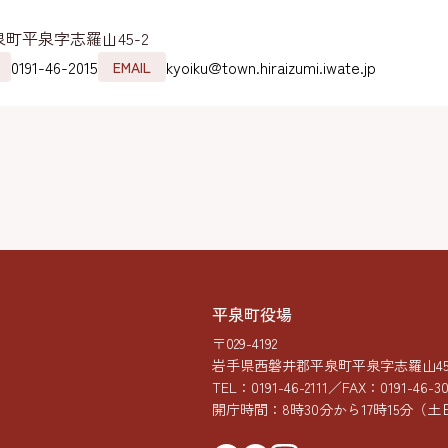
町平泉字志羅山45-2
0191-46-2015
kyoiku@town.hiraizumi.iwate.jp
EMAIL
平泉町役場
〒029-4192
岩手県西磐井郡平泉町平泉字志羅山45-
TEL：
0191-46-2111
／FAX：0191-46-3
開庁時間：8時30分から17時15分
（土