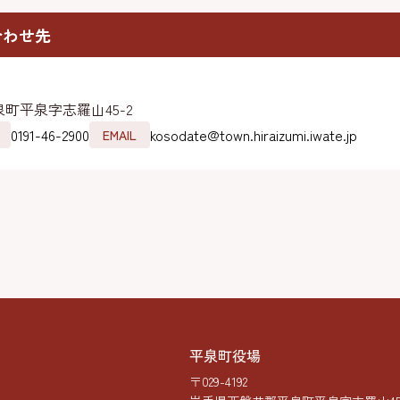
合わせ先
町平泉字志羅山45-2
0191-46-2900
kosodate@town.hiraizumi.iwate.jp
EMAIL
平泉町役場
〒029-4192