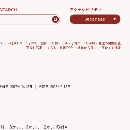
アクセシビリティ
SEARCH
くらし・町政TOP
子育て・教育
妊娠・出産・子育て
妊産婦・乳児の健康診査
平泉町TOP
くらし・町政TOP
組織から探す
子育て支援課
登録日
2017年10月5日
更新日
2026年2月6日
、3か月、6か月、12か月の計4