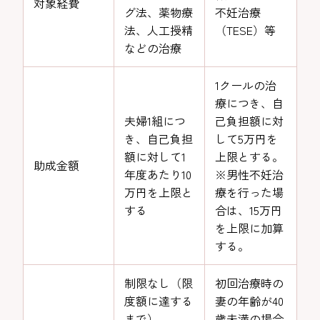
対象経費
グ法、薬物療
不妊治療
法、人工授精
（TESE）等
などの治療
1クールの治
療につき、自
夫婦1組につ
己負担額に対
き、自己負担
して5万円を
額に対して1
上限とする。
助成金額
年度あたり10
※男性不妊治
万円を上限と
療を行った場
する
合は、15万円
を上限に加算
する。
制限なし（限
初回治療時の
度額に達する
妻の年齢が40
まで）
歳未満の場合