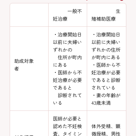
一般不
生
妊治療
殖補助医療
・治療開始日
・治療開始日
以前に夫婦い
以前に夫婦い
ずれかの
ずれかの住所
住所が町内
が町内にある
助成対象
にある
・医師から不
者
・医師から不
妊治療が必要
妊治療が必要
であると診断
であると
されている
診断されて
・妻の年齢が
いる
43歳未満
医師が必要と
認めた不妊検
体外受精、顕
査、タイミン
微授精、男性