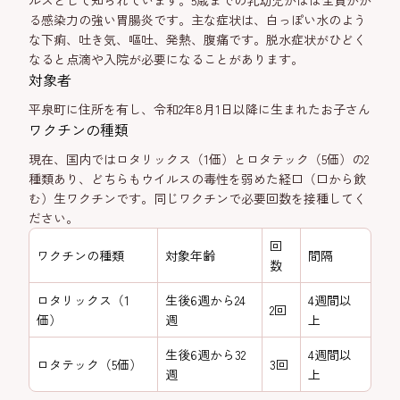
ルスとして知られています。5歳までの乳幼児がほぼ全員かか
る感染力の強い胃腸炎です。主な症状は、白っぽい水のよう
な下痢、吐き気、嘔吐、発熱、腹痛です。脱水症状がひどく
なると点滴や入院が必要になることがあります。
対象者
平泉町に住所を有し、令和2年8月1日以降に生まれたお子さん
ワクチンの種類
現在、国内ではロタリックス（1価）とロタテック（5価）の2
種類あり、どちらもウイルスの毒性を弱めた経口（口から飲
む）生ワクチンです。同じワクチンで必要回数を接種してく
ださい。
回
ワクチンの種類
対象年齢
間隔
数
ロタリックス（1
生後6週から24
4週間以
2回
価）
週
上
生後6週から32
4週間以
ロタテック（5価）
3回
週
上