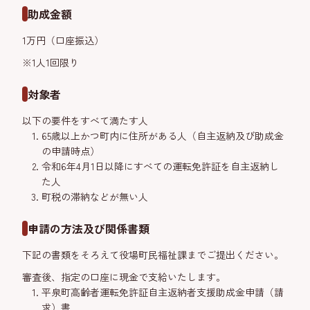
助成金額
1万円（口座振込）
※1人1回限り
対象者
以下の要件をすべて満たす人
65歳以上かつ町内に住所がある人（自主返納及び助成金
の申請時点）
令和6年4月1日以降にすべての運転免許証を自主返納し
た人
町税の滞納などが無い人
申請の方法及び関係書類
下記の書類をそろえて役場町民福祉課までご提出ください。
審査後、指定の口座に現金で支給いたします。
平泉町高齢者運転免許証自主返納者支援助成金申請（請
求）書