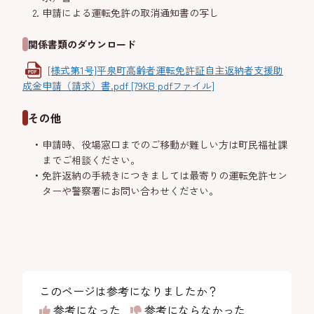
申請による運転免許の取消通知書の写し
関係書類のダウンロード
[様式第1号]平泉町高齢者運転免許証自主返納者支援助
成金申請（請求）書.pdf [79KB pdfファイル]
その他
申請時、役場窓口までのご移動が難しい方は町民福祉課
までご相談ください。
免許返納の手続きにつきましては最寄りの運転免許セン
ターや警察署にお問い合わせください。
このページは参考になりましたか？
参考になった
参考にならなかった