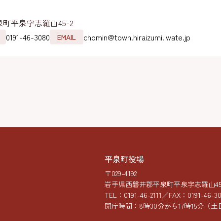
町平泉字志羅山45-2
0191-46-3080
chomin@town.hiraizumi.iwate.jp
EMAIL
平泉町役場
〒029-4192
岩手県西磐井郡平泉町平泉字志羅山45-
TEL：
0191-46-2111
／FAX：0191-46-3
開庁時間：8時30分から17時15分
（土