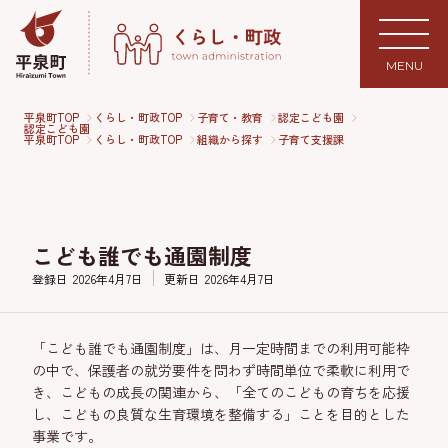
MENU
平泉町TOP
くらし・町政TOP
子育て・教育
認定こども園
認定こども園
平泉町TOP
くらし・町政TOP
組織から探す
子育て支援課
こども誰でも通園制度
登録日
2026年4月7日
更新日
2026年4月7日
「こども誰でも通園制度」は、月一定時間までの利用可能枠
の中で、保護者の就労要件を問わず時間単位で柔軟に利用で
き、こどもの成長の関連から、「全てのこどもの育ちを応援
し、こどもの良質な生育環境を整備する」ことを目的とした
事業です。