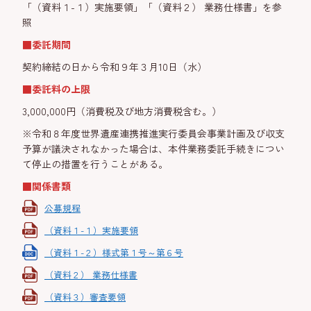
「（資料１-１）実施要領」「（資料２） 業務仕様書」を参
照
■委託期間
契約締結の日から令和９年３月10日（水）
■委託料の上限
3,000,000円（消費税及び地方消費税含む。）
※令和８年度世界遺産連携推進実行委員会事業計画及び収支
予算が議決されなかった場合は、本件業務委託手続きについ
て停止の措置を行うことがある。
■関係書類
公募規程
（資料１-１）実施要領
（資料１-２）様式第１号～第６号
（資料２） 業務仕様書
（資料３）審査要領