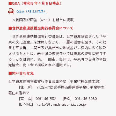
■Q&A（令和８年４月６日時点）
Q＆A（R8.4.6時点）
※質問及び回答（6〜9）を新たに掲載
■世界遺産連携推進実行委員会について
世界遺産連携推進実行委員会は、世界遺産登録された「平
泉の文化遺産」を活用しながら、一層の誘客を図り、その効
果を平泉町、一関市及び奥州市の地域並びに県内に広く波及
させるとともに、岩手県の復興ひいては東北の復興に寄与す
ることを目的に、県、一関市、奥州市、平泉町の自治体や観
光協会、商工会で構成された組織です。
■問い合わせ先
世界遺産連携推進実行委員会事務局（平泉町観光商工課）
[住 所] 〒029-4192 岩手県西磐井郡平泉町平泉字志
羅山45番地２
[電 話] 0191-46-5572 [FAX] 0191-46-3080
[E-MAIL] kanko@town.hiraizumi.iwate.jp