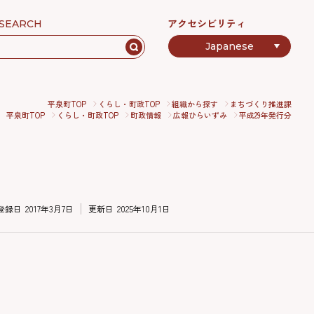
アクセシビリティ
SEARCH
平泉町TOP
くらし・町政TOP
組織から探す
まちづくり推進課
平泉町TOP
くらし・町政TOP
町政情報
広報ひらいずみ
平成29年発行分
登録日
2017年3月7日
更新日
2025年10月1日