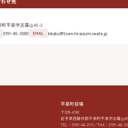
合わせ先
町平泉字志羅山45-2
0191-46-3080
kikaku@town.hiraizumi.iwate.jp
EMAIL
平泉町役場
〒029-4192
岩手県西磐井郡平泉町平泉字志羅山45-
TEL：
0191-46-2111
／FAX：0191-46-3