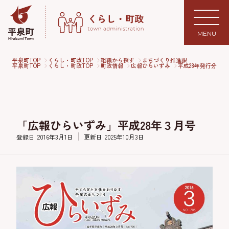
MENU
平泉町TOP
くらし・町政TOP
組織から探す
まちづくり推進課
平泉町TOP
くらし・町政TOP
町政情報
広報ひらいずみ
平成28年発行分
「広報ひらいずみ」平成28年３月号
登録日
2016年3月1日
更新日
2025年10月3日