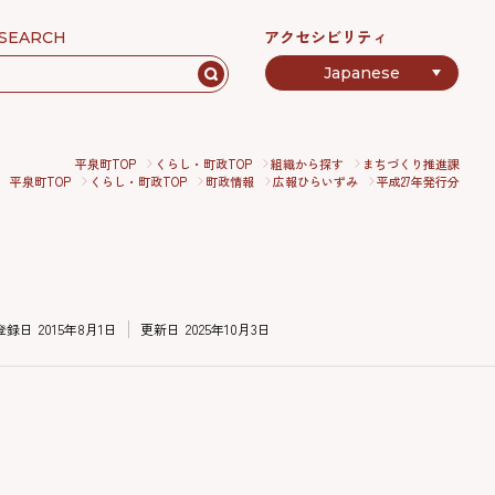
アクセシビリティ
SEARCH
平泉町TOP
くらし・町政TOP
組織から探す
まちづくり推進課
平泉町TOP
くらし・町政TOP
町政情報
広報ひらいずみ
平成27年発行分
登録日
2015年8月1日
更新日
2025年10月3日