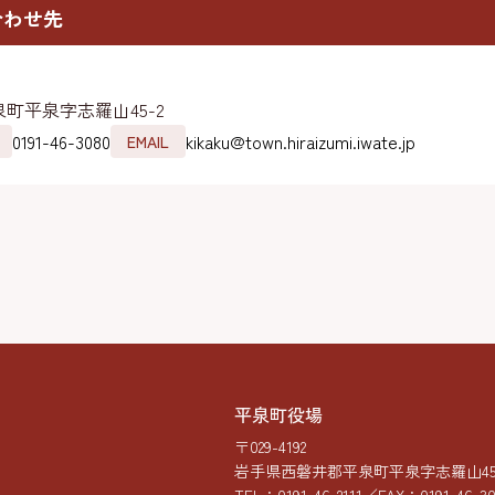
合わせ先
町平泉字志羅山45-2
0191-46-3080
kikaku@town.hiraizumi.iwate.jp
EMAIL
平泉町役場
〒029-4192
岩手県西磐井郡平泉町平泉字志羅山45-