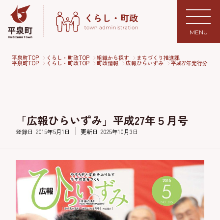
MENU
平泉町TOP
くらし・町政TOP
組織から探す
まちづくり推進課
平泉町TOP
くらし・町政TOP
町政情報
広報ひらいずみ
平成27年発行分
「広報ひらいずみ」平成27年５月号
登録日
2015年5月1日
更新日
2025年10月3日