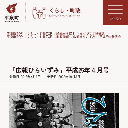
MENU
平泉町TOP
くらし・町政TOP
組織から探す
まちづくり推進課
平泉町TOP
くらし・町政TOP
町政情報
広報ひらいずみ
平成25年発行分
「広報ひらいずみ」平成25年４月号
登録日
2013年4月1日
更新日
2025年10月3日