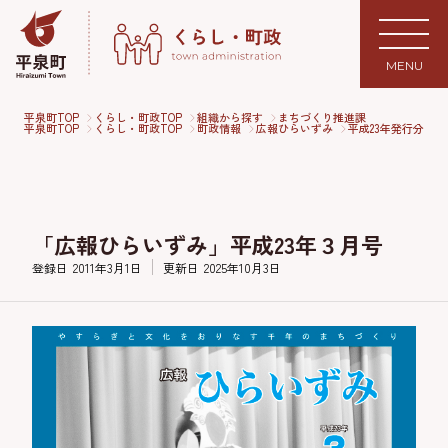
MENU
平泉町TOP
くらし・町政TOP
組織から探す
まちづくり推進課
平泉町TOP
くらし・町政TOP
町政情報
広報ひらいずみ
平成23年発行分
「広報ひらいずみ」平成23年３月号
登録日
2011年3月1日
更新日
2025年10月3日