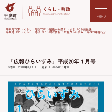
MENU
平泉町TOP
くらし・町政TOP
組織から探す
まちづくり推進課
平泉町TOP
くらし・町政TOP
町政情報
広報ひらいずみ
平成20年発行分
「広報ひらいずみ」平成20年１月号
登録日
2008年1月1日
更新日
2025年10月3日